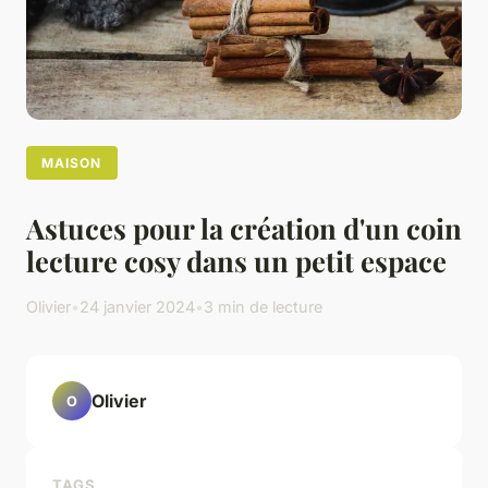
MAISON
Astuces pour la création d'un coin
lecture cosy dans un petit espace
Olivier
•
24 janvier 2024
•
3 min de lecture
Olivier
O
TAGS