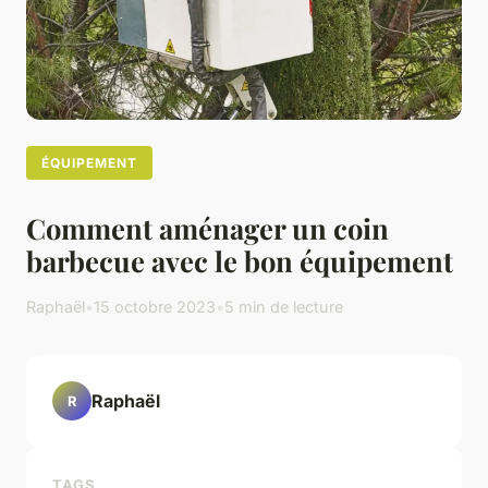
ÉQUIPEMENT
Comment aménager un coin
barbecue avec le bon équipement
Raphaël
•
15 octobre 2023
•
5 min de lecture
Raphaël
R
TAGS