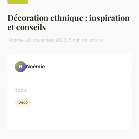
Décoration ethnique : inspiration
et conseils
Noémie
•
28 décembre 2023
•
5 min de lecture
Noémie
N
TAGS
Déco