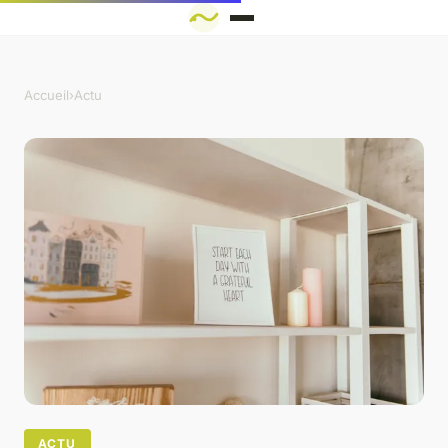
Accueil
›
Actu
ACTU