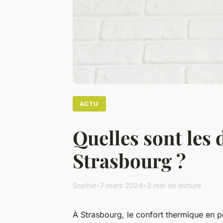
ACTU
Quelles sont les 
Strasbourg ?
Sophie
•
7 mars 2024
•
3 min de lecture
À Strasbourg, le confort thermique en pé