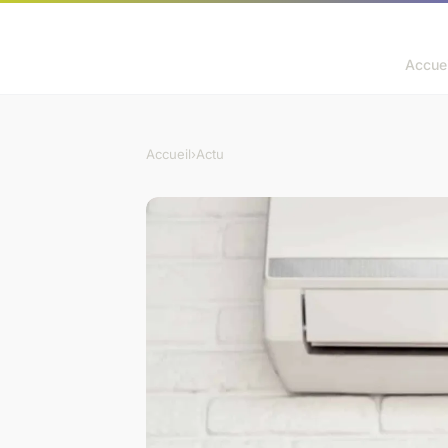
Accuei
Accueil
›
Actu