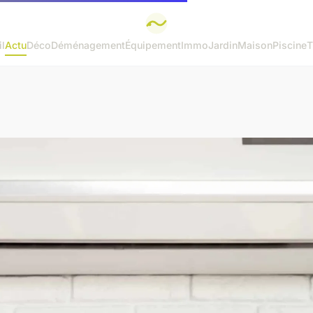
l
Actu
Déco
Déménagement
Équipement
Immo
Jardin
Maison
Piscine
T