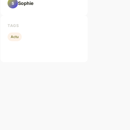
Sophie
S
TAGS
Actu