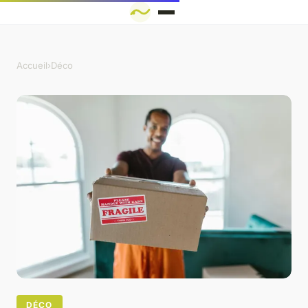
Accueil
›
Déco
DÉCO