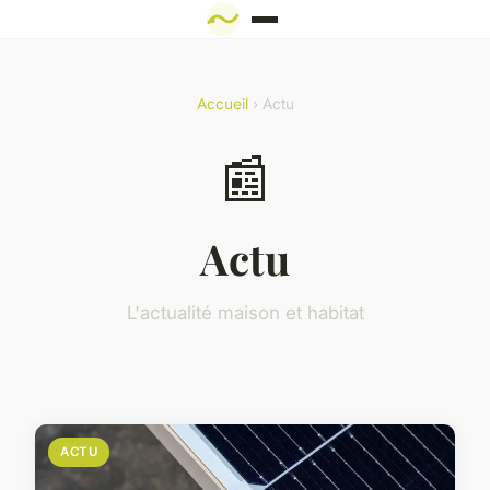
Accueil
› Actu
📰
Actu
L'actualité maison et habitat
ACTU