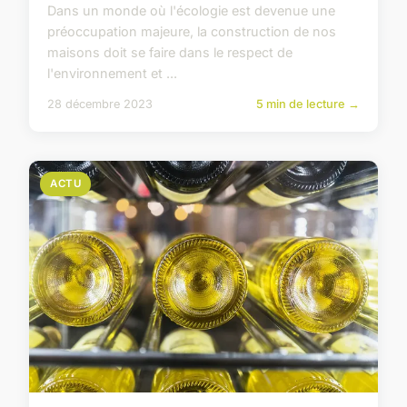
Dans un monde où l'écologie est devenue une
préoccupation majeure, la construction de nos
maisons doit se faire dans le respect de
l'environnement et ...
28 décembre 2023
5 min de lecture →
ACTU