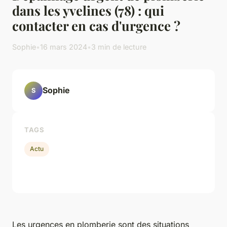
dans les yvelines (78) : qui
contacter en cas d'urgence ?
Sophie
•
16 mars 2024
•
3 min de lecture
Sophie
S
TAGS
Actu
Les urgences en plomberie sont des situations