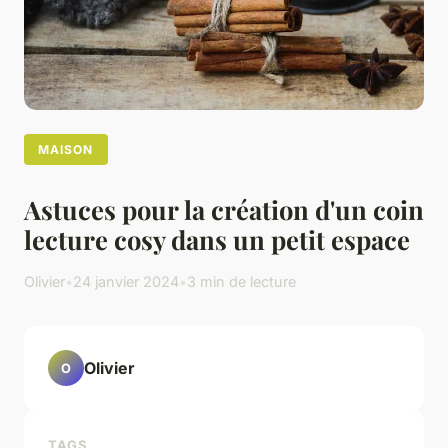
MAISON
Astuces pour la création d'un coin
lecture cosy dans un petit espace
Olivier
•
24 janvier 2024
•
3 min de lecture
Olivier
O
TAGS