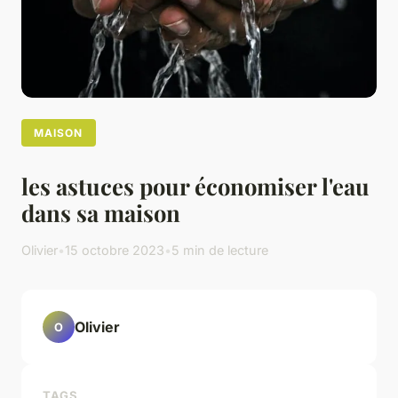
MAISON
les astuces pour économiser l'eau
dans sa maison
Olivier
•
15 octobre 2023
•
5 min de lecture
Olivier
O
TAGS