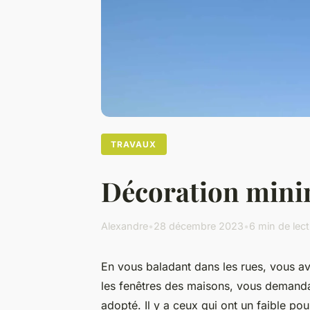
TRAVAUX
Décoration minim
Alexandre
•
28 décembre 2023
•
6 min de lec
En vous baladant dans les rues, vous av
les fenêtres des maisons, vous demand
adopté. Il y a ceux qui ont un faible po