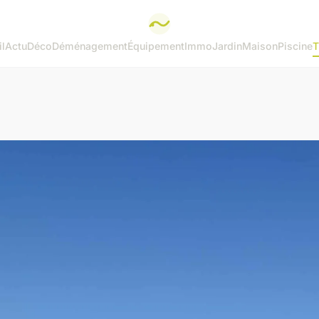
l
Actu
Déco
Déménagement
Équipement
Immo
Jardin
Maison
Piscine
T