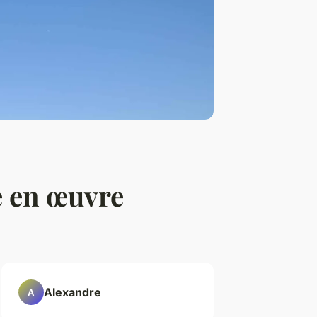
e en œuvre
Alexandre
A