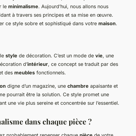
r le
minimalisme
. Aujourd’hui, nous allons nous
idant à travers ses principes et sa mise en œuvre.
r ce style sobre et sophistiqué dans votre
maison
.
ple
style
de décoration. C’est un mode de
vie
, une
décoration d’
intérieur
, ce concept se traduit par des
et des
meubles
fonctionnels.
lon
digne d’un magazine, une
chambre
apaisante et
e pourrait être la solution. Ce style promet une
nt une vie plus sereine et concentrée sur l’essentiel.
lisme dans chaque pièce ?
vrez probablement repenser chaque
pièce
de votre