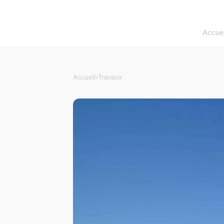
Accuei
Accueil
›
Travaux