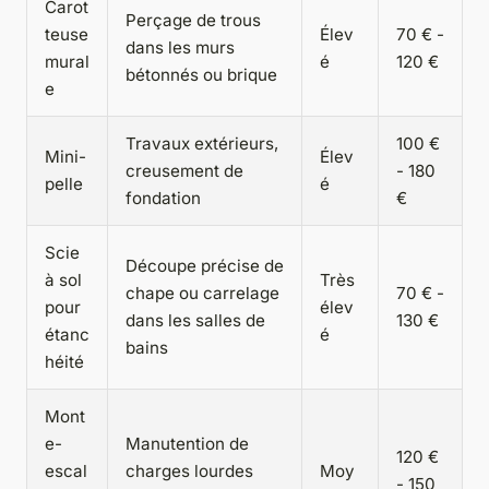
Carot
Perçage de trous
teuse
Élev
70 € -
dans les murs
mural
é
120 €
bétonnés ou brique
e
Travaux extérieurs,
100 €
Mini-
Élev
creusement de
- 180
pelle
é
fondation
€
Scie
Découpe précise de
à sol
Très
chape ou carrelage
70 € -
pour
élev
dans les salles de
130 €
étanc
é
bains
héité
Mont
e-
Manutention de
120 €
escal
charges lourdes
Moy
- 150