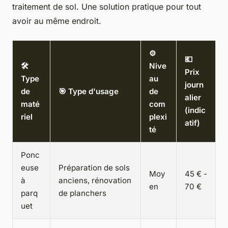
traitement de sol. Une solution pratique pour tout
avoir au même endroit.
⚙️
💶
🛠️
Nive
Prix
Type
au
journ
de
🎯 Type d'usage
de
alier
maté
com
(indic
riel
plexi
atif)
té
Ponc
euse
Préparation de sols
Moy
45 € -
à
anciens, rénovation
en
70 €
parq
de planchers
uet