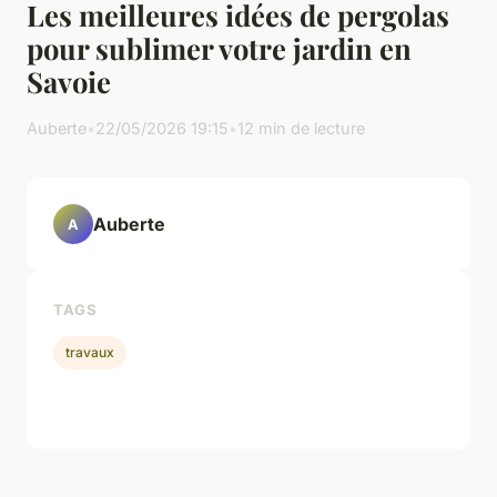
Les meilleures idées de pergolas
pour sublimer votre jardin en
Savoie
Auberte
•
22/05/2026 19:15
•
12 min de lecture
Auberte
A
TAGS
travaux