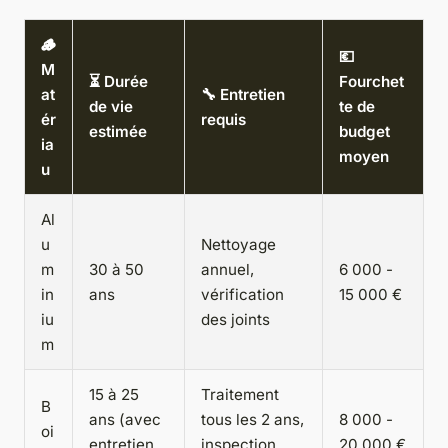
🪵
💶
M
⏳ Durée
Fourchet
at
🔧 Entretien
de vie
te de
ér
requis
estimée
budget
ia
moyen
u
Al
u
Nettoyage
m
30 à 50
annuel,
6 000 -
in
ans
vérification
15 000 €
iu
des joints
m
15 à 25
Traitement
B
ans (avec
tous les 2 ans,
8 000 -
oi
entretien
inspection
20 000 €