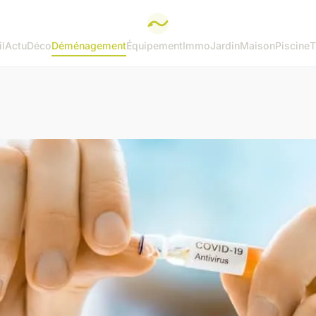
l
Actu
Déco
Déménagement
Équipement
Immo
Jardin
Maison
Piscine
T