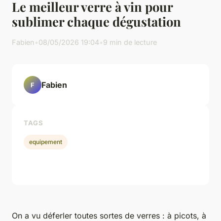
Le meilleur verre à vin pour
sublimer chaque dégustation
Fabien
•
08/05/2026 19:04
•
9 min de lecture
Fabien
F
TAGS
equipement
On a vu déferler toutes sortes de verres : à picots, à