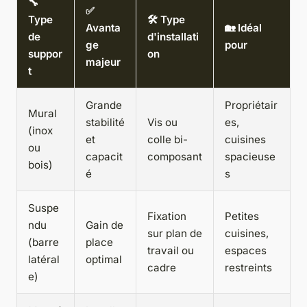
🔧
✅
Type
🛠️ Type
Avanta
🏡 Idéal
de
d'installati
ge
pour
suppor
on
majeur
t
Grande
Propriétair
Mural
stabilité
Vis ou
es,
(inox
et
colle bi-
cuisines
ou
capacit
composant
spacieuse
bois)
é
s
Suspe
Fixation
Petites
ndu
Gain de
sur plan de
cuisines,
(barre
place
travail ou
espaces
latéral
optimal
cadre
restreints
e)