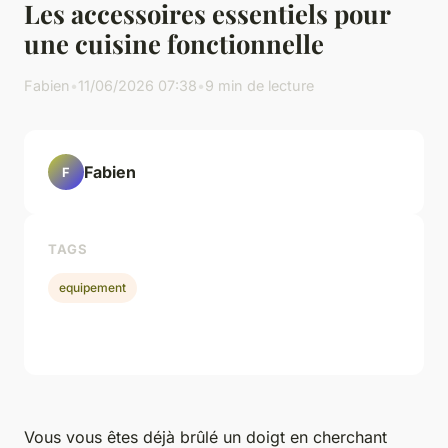
Les accessoires essentiels pour
une cuisine fonctionnelle
Fabien
•
11/06/2026 07:38
•
9 min de lecture
Fabien
F
TAGS
equipement
Vous vous êtes déjà brûlé un doigt en cherchant