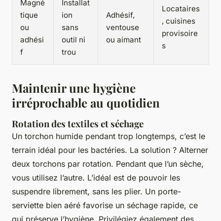
Magné
Installat
Locataires
tique
ion
Adhésif,
, cuisines
ou
sans
ventouse
provisoire
adhési
outil ni
ou aimant
s
f
trou
Maintenir une hygiène
irréprochable au quotidien
Rotation des textiles et séchage
Un torchon humide pendant trop longtemps, c’est le
terrain idéal pour les bactéries. La solution ? Alterner
deux torchons par rotation. Pendant que l’un sèche,
vous utilisez l’autre. L’idéal est de pouvoir les
suspendre librement, sans les plier. Un porte-
serviette bien aéré favorise un séchage rapide, ce
qui préserve l’hygiène. Privilégiez également des