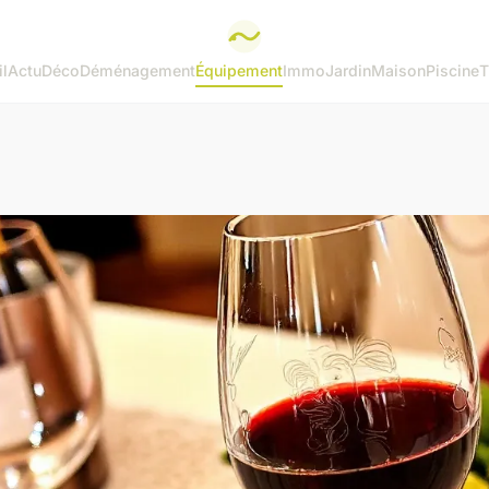
l
Actu
Déco
Déménagement
Équipement
Immo
Jardin
Maison
Piscine
T