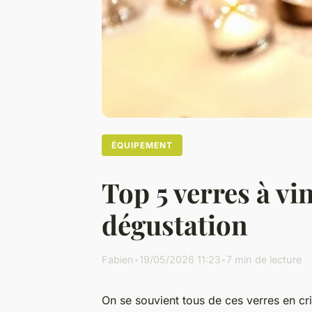
ÉQUIPEMENT
Top 5 verres à v
dégustation
Fabien
•
19/05/2026 11:23
•
7 min de lecture
On se souvient tous de ces verres en cris