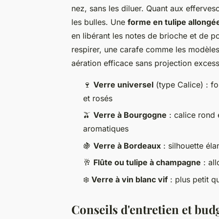
nez, sans les diluer. Quant aux effervesc
les bulles. Une
forme en tulipe allongé
en libérant les notes de brioche et de p
respirer, une carafe comme les modèles 
aération efficace sans projection excess
🍷
Verre universel
(type Calice) : f
et rosés
🫒
Verre à Bourgogne
: calice rond 
aromatiques
🍇
Verre à Bordeaux
: silhouette éla
🥂
Flûte ou tulipe à champagne
: al
❄️
Verre à vin blanc vif
: plus petit q
Conseils d'entretien et bud