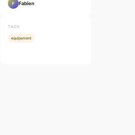
Fabien
F
TAGS
equipement