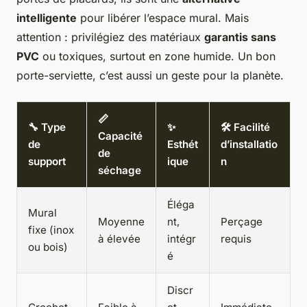
intelligente
pour libérer l’espace mural. Mais
attention : privilégiez des matériaux
garantis sans
PVC
ou toxiques, surtout en zone humide. Un bon
porte-serviette, c’est aussi un geste pour la planète.
📏
🔧 Type
✨
🛠 Facilité
Capacité
de
Esthét
d’installatio
de
support
ique
n
séchage
Éléga
Mural
Moyenne
nt,
Perçage
fixe (inox
à élevée
intégr
requis
ou bois)
é
Discr