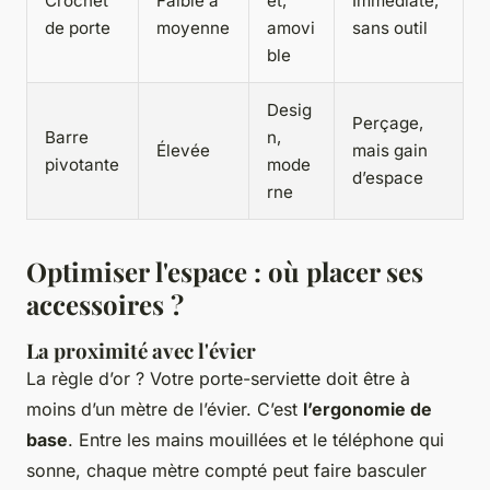
Crochet
Faible à
et,
Immédiate,
de porte
moyenne
amovi
sans outil
ble
Desig
Perçage,
Barre
n,
Élevée
mais gain
pivotante
mode
d’espace
rne
Optimiser l'espace : où placer ses
accessoires ?
La proximité avec l'évier
La règle d’or ? Votre porte-serviette doit être à
moins d’un mètre de l’évier. C’est
l’ergonomie de
base
. Entre les mains mouillées et le téléphone qui
sonne, chaque mètre compté peut faire basculer